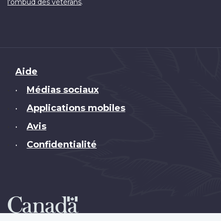
.
l'ombud des vétérans
Brand
Aide
Médias sociaux
•
Applications mobiles
•
Avis
•
Confidentialité
•