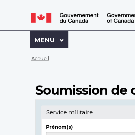
WxT
WxT
Language
Language
switcher
switcher
Se
Menu
MENU
PRINCIPAL
connecter
à
Vous
Mon
Accueil
êtes
Dossier
ici
ACC
Soumission de c
Service militaire
Prénom(s)