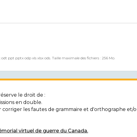
x odt ppt pptx odp xls xlsx ods. Taille maximale des fichiers : 256 Mo.
serve le droit de :
ssions en double.
ur corriger les fautes de grammaire et d'orthographe et
morial virtuel de guerre du Canada.