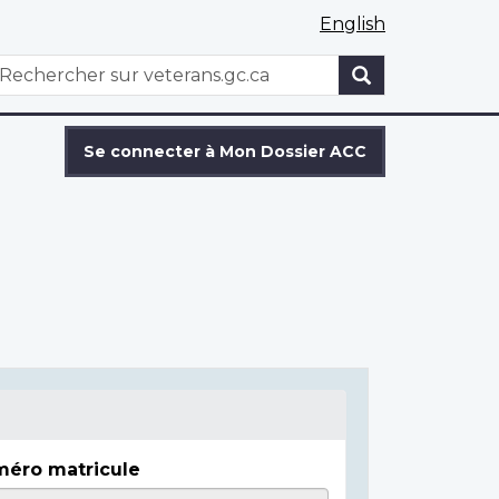
English
WxT
echercher
Search
form
Se connecter à Mon Dossier ACC
éro matricule