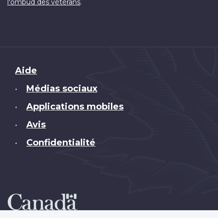
.
l'ombud des vétérans
Brand
Aide
Médias sociaux
•
Applications mobiles
•
Avis
•
Confidentialité
•