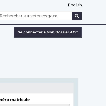
English
WxT
echercher
Search
form
Se connecter à Mon Dossier ACC
éro matricule