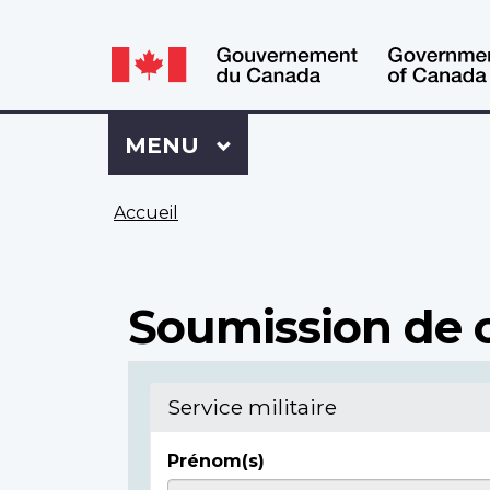
WxT
WxT
Language
Language
switcher
switcher
Se
Menu
MENU
PRINCIPAL
connecter
à
Vous
Mon
Accueil
êtes
Dossier
ici
ACC
Soumission de c
Service militaire
Prénom(s)