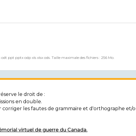
x odt ppt pptx odp xls xlsx ods. Taille maximale des fichiers : 256 Mo.
serve le droit de :
ssions en double.
ur corriger les fautes de grammaire et d'orthographe et
morial virtuel de guerre du Canada.