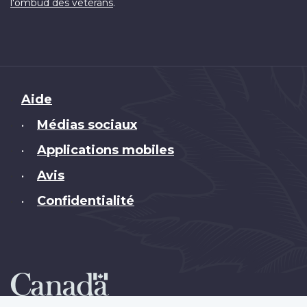
.
l'ombud des vétérans
Brand
Aide
Médias sociaux
•
Applications mobiles
•
Avis
•
Confidentialité
•