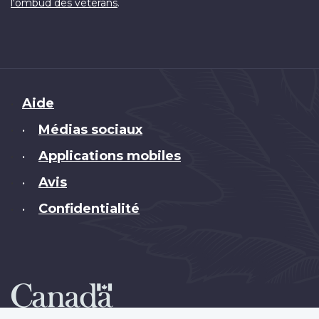
.
l'ombud des vétérans
Brand
Aide
Médias sociaux
•
Applications mobiles
•
Avis
•
Confidentialité
•