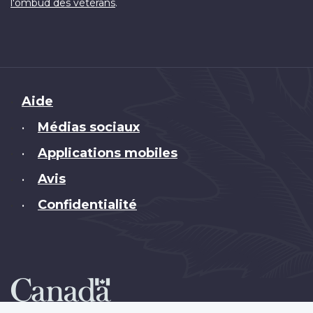
.
l'ombud des vétérans
Brand
Aide
Médias sociaux
•
Applications mobiles
•
Avis
•
Confidentialité
•