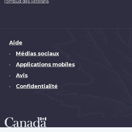
.
l'ombud des vétérans
Brand
Aide
Médias sociaux
•
Applications mobiles
•
Avis
•
Confidentialité
•