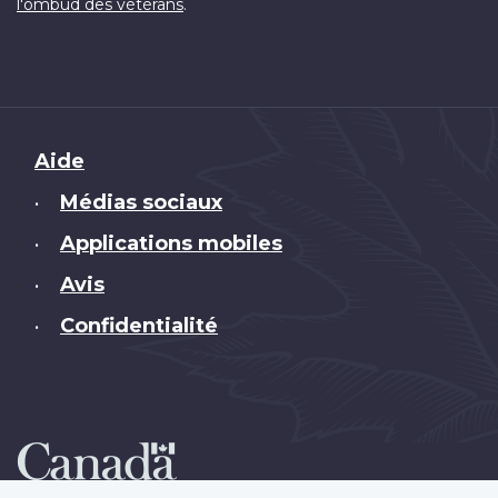
.
l'ombud des vétérans
Brand
Aide
Médias sociaux
•
Applications mobiles
•
Avis
•
Confidentialité
•