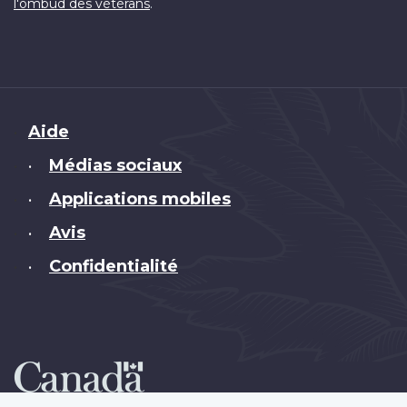
.
l'ombud des vétérans
Brand
Aide
Médias sociaux
•
Applications mobiles
•
Avis
•
Confidentialité
•