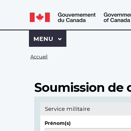
WxT
WxT
Language
Language
switcher
switcher
Se
Menu
MENU
PRINCIPAL
connecter
à
Vous
Mon
Accueil
êtes
Dossier
ici
ACC
Soumission de c
Service militaire
Prénom(s)