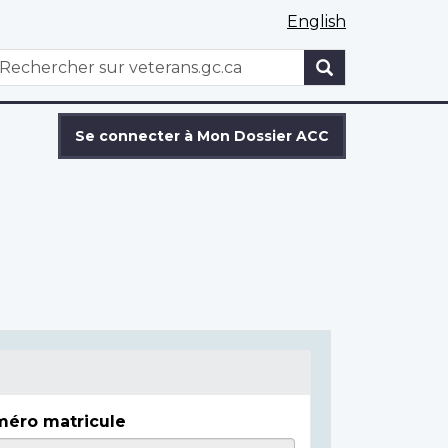
English
WxT
echercher
Search
form
Se connecter à Mon Dossier ACC
éro matricule