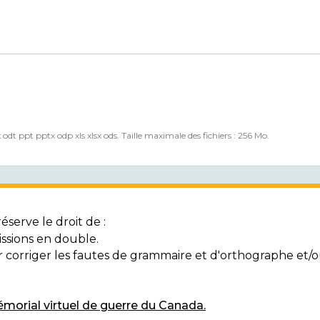
x odt ppt pptx odp xls xlsx ods. Taille maximale des fichiers : 256 Mo.
serve le droit de :
ssions en double.
ur corriger les fautes de grammaire et d'orthographe et
morial virtuel de guerre du Canada.