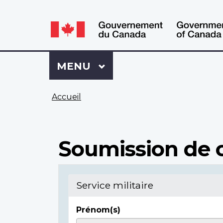
WxT
WxT
Language
Language
switcher
switcher
Se
Menu
MENU
PRINCIPAL
connecter
à
Vous
Mon
Accueil
êtes
Dossier
ici
ACC
Soumission de c
Service militaire
Prénom(s)