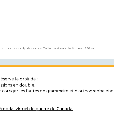
x odt ppt pptx odp xls xlsx ods. Taille maximale des fichiers : 256 Mo.
serve le droit de :
ssions en double.
ur corriger les fautes de grammaire et d'orthographe et
morial virtuel de guerre du Canada.