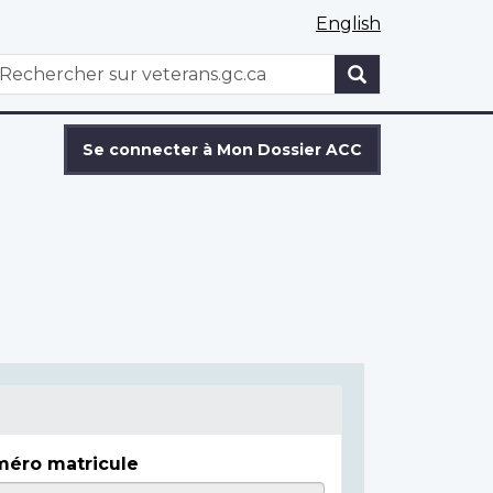
English
WxT
echercher
Search
form
Se connecter à Mon Dossier ACC
éro matricule