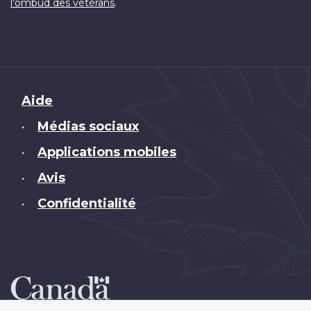
.
l'ombud des vétérans
Brand
Aide
Médias sociaux
•
Applications mobiles
•
Avis
•
Confidentialité
•