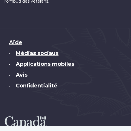
.
l'ombud des vétérans
Brand
Aide
Médias sociaux
•
Applications mobiles
•
Avis
•
Confidentialité
•