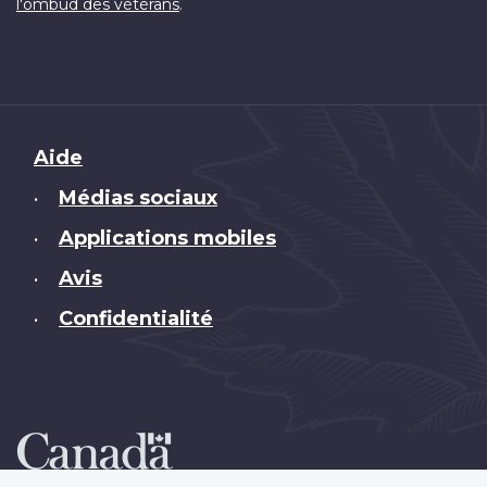
.
l'ombud des vétérans
Brand
Aide
Médias sociaux
•
Applications mobiles
•
Avis
•
Confidentialité
•