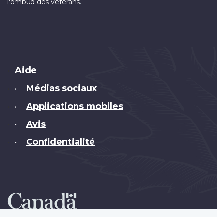
.
l'ombud des vétérans
Brand
Aide
Médias sociaux
•
Applications mobiles
•
Avis
•
Confidentialité
•