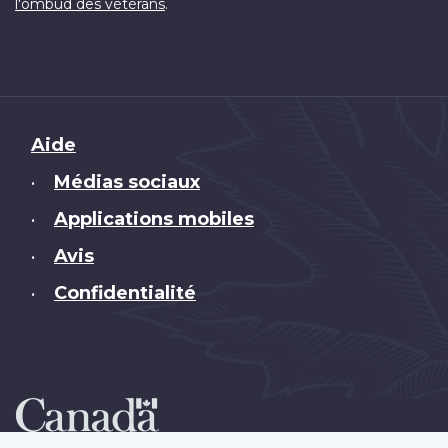
.
l'ombud des vétérans
Brand
Aide
Médias sociaux
•
Applications mobiles
•
Avis
•
Confidentialité
•