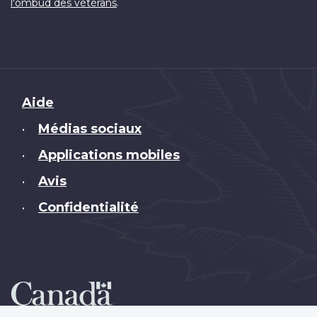
.
l'ombud des vétérans
Brand
Aide
Médias sociaux
•
Applications mobiles
•
Avis
•
Confidentialité
•