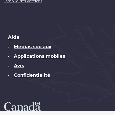
.
l'ombud des vétérans
Brand
Aide
Médias sociaux
•
Applications mobiles
•
Avis
•
Confidentialité
•