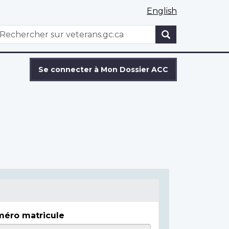
English
WxT
echercher
Search
form
Se connecter à Mon Dossier ACC
éro matricule