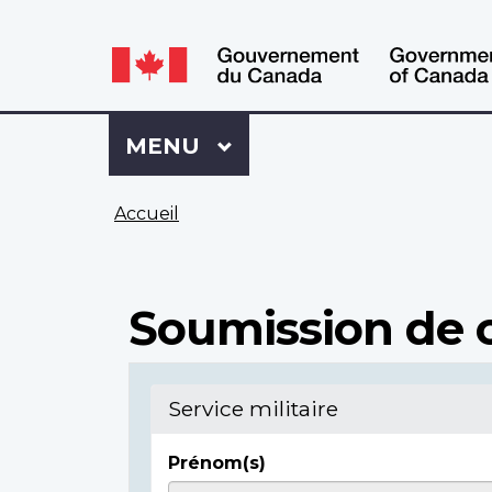
WxT
WxT
Language
Language
switcher
switcher
Se
Menu
MENU
PRINCIPAL
connecter
à
Vous
Mon
Accueil
êtes
Dossier
ici
ACC
Soumission de c
Service militaire
Prénom(s)