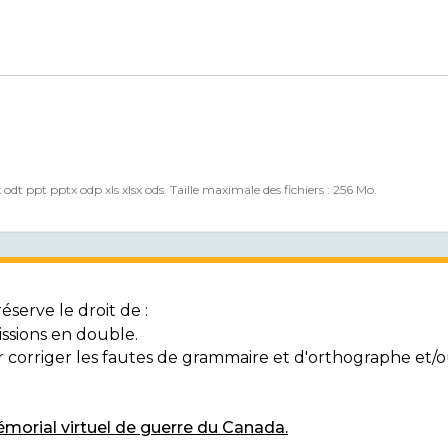
x odt ppt pptx odp xls xlsx ods. Taille maximale des fichiers : 256 Mo.
serve le droit de :
ssions en double.
ur corriger les fautes de grammaire et d'orthographe et
morial virtuel de guerre du Canada.