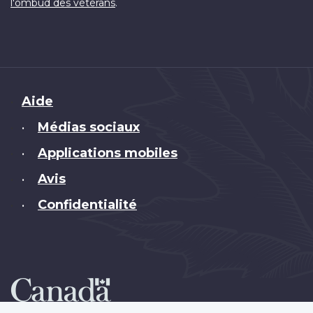
.
l'ombud des vétérans
Brand
Aide
Médias sociaux
•
Applications mobiles
•
Avis
•
Confidentialité
•