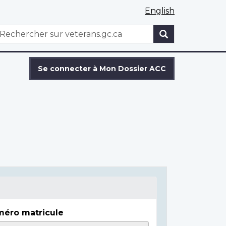
English
WxT
echercher
Search
form
Se connecter à Mon Dossier ACC
éro matricule