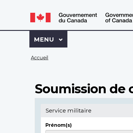
WxT
WxT
Language
Language
switcher
switcher
Se
Menu
MENU
PRINCIPAL
connecter
à
Vous
Mon
Accueil
êtes
Dossier
ici
ACC
Soumission de c
Service militaire
Prénom(s)