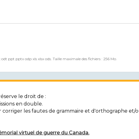
x odt ppt pptx odp xls xlsx ods. Taille maximale des fichiers : 256 Mo.
serve le droit de :
ssions en double.
ur corriger les fautes de grammaire et d'orthographe et
morial virtuel de guerre du Canada.