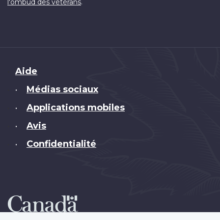
.
l'ombud des vétérans
Brand
Aide
Médias sociaux
•
Applications mobiles
•
Avis
•
Confidentialité
•