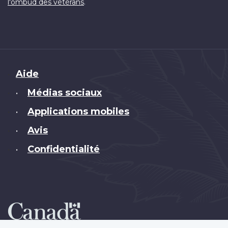
.
l'ombud des vétérans
Brand
Aide
Médias sociaux
•
Applications mobiles
•
Avis
•
Confidentialité
•