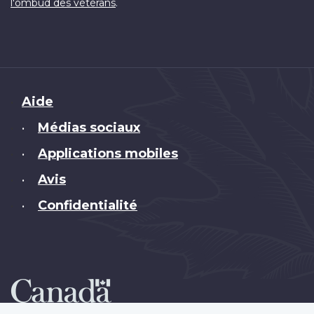
.
l'ombud des vétérans
Brand
Aide
Médias sociaux
•
Applications mobiles
•
Avis
•
Confidentialité
•