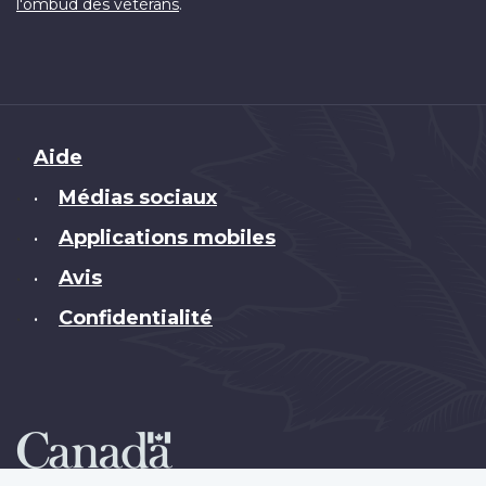
.
l'ombud des vétérans
Brand
Aide
Médias sociaux
•
Applications mobiles
•
Avis
•
Confidentialité
•