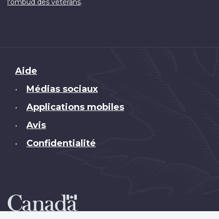
.
l'ombud des vétérans
Brand
Aide
Médias sociaux
•
Applications mobiles
•
Avis
•
Confidentialité
•