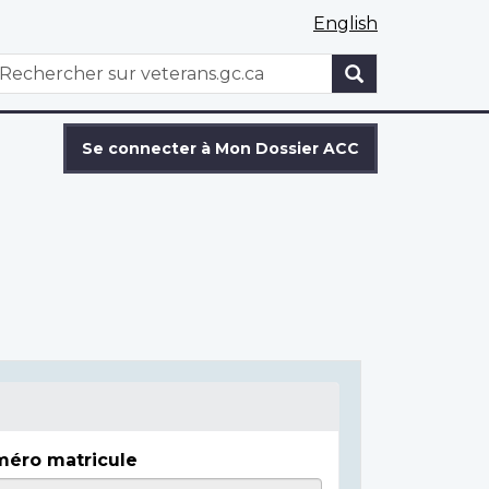
English
WxT
echercher
Search
form
Se connecter à Mon Dossier ACC
éro matricule