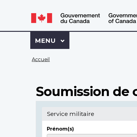
WxT
WxT
Language
Language
switcher
switcher
Se
Menu
MENU
PRINCIPAL
connecter
à
Vous
Mon
Accueil
êtes
Dossier
ici
ACC
Soumission de c
Service militaire
Prénom(s)