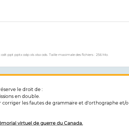
x odt ppt pptx odp xls xlsx ods. Taille maximale des fichiers : 256 Mo.
serve le droit de :
ssions en double.
ur corriger les fautes de grammaire et d'orthographe et
morial virtuel de guerre du Canada.