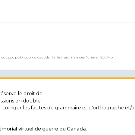
x odt ppt pptx odp xls xlsx ods. Taille maximale des fichiers : 256 Mo.
serve le droit de :
ssions en double.
ur corriger les fautes de grammaire et d'orthographe et
morial virtuel de guerre du Canada.