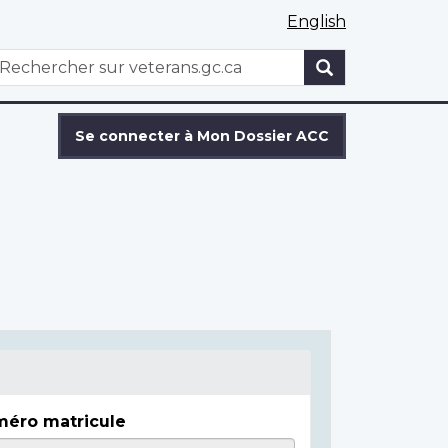
English
WxT
echercher
Search
form
Se connecter à Mon Dossier ACC
éro matricule