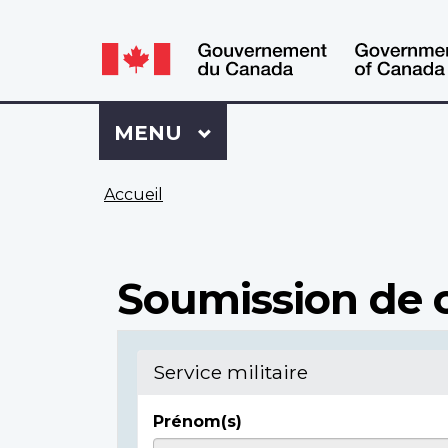
WxT
WxT
Language
Language
switcher
switcher
Se
Menu
MENU
PRINCIPAL
connecter
à
Vous
Mon
Accueil
êtes
Dossier
ici
ACC
Soumission de c
Service militaire
Prénom(s)