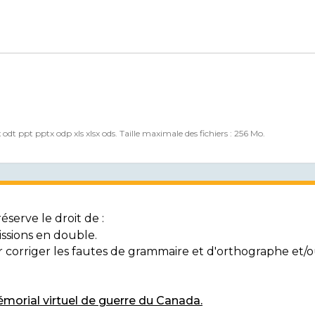
x odt ppt pptx odp xls xlsx ods. Taille maximale des fichiers : 256 Mo.
serve le droit de :
ssions en double.
ur corriger les fautes de grammaire et d'orthographe et
morial virtuel de guerre du Canada.