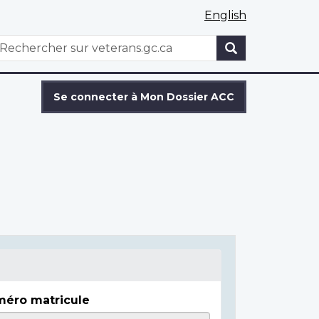
English
WxT
echercher
Search
form
Se connecter à Mon Dossier ACC
éro matricule