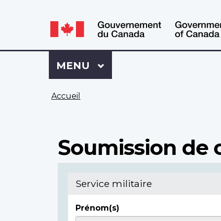
WxT
WxT
Language
Language
switcher
switcher
Se
Menu
MENU
PRINCIPAL
connecter
à
Vous
Mon
Accueil
êtes
Dossier
ici
ACC
Soumission de c
Service militaire
Prénom(s)