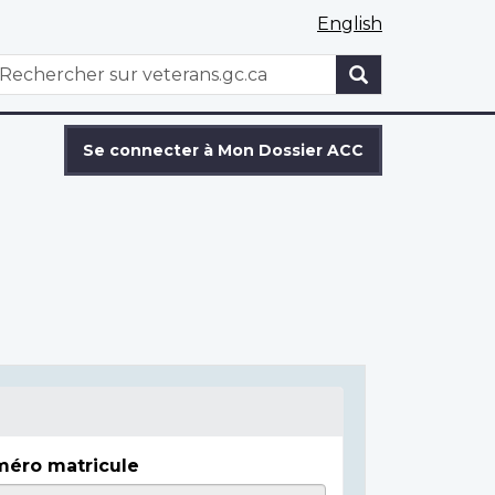
English
WxT
echercher
Search
form
Se connecter à Mon Dossier ACC
éro matricule