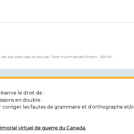
x odt ppt pptx odp xls xlsx ods. Taille maximale des fichiers : 256 Mo.
serve le droit de :
ssions en double.
ur corriger les fautes de grammaire et d'orthographe et
morial virtuel de guerre du Canada.