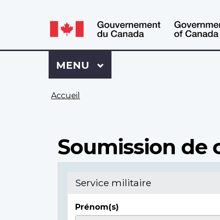
WxT
WxT
Language
Language
switcher
switcher
Se
Menu
MENU
PRINCIPAL
connecter
à
Vous
Mon
Accueil
êtes
Dossier
ici
ACC
Soumission de c
Service militaire
Prénom(s)