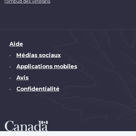
.
l'ombud des vétérans
Brand
Aide
Médias sociaux
•
Applications mobiles
•
Avis
•
Confidentialité
•