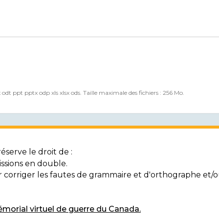
x odt ppt pptx odp xls xlsx ods. Taille maximale des fichiers : 256 Mo.
serve le droit de :
ssions en double.
ur corriger les fautes de grammaire et d'orthographe et
morial virtuel de guerre du Canada.