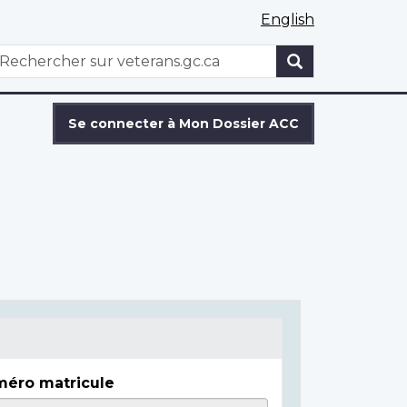
English
WxT
echercher
Search
form
Se connecter à Mon Dossier ACC
éro matricule