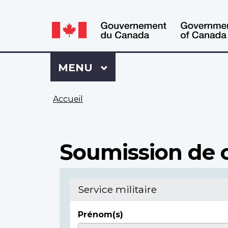
WxT
WxT
Language
Language
switcher
switcher
Se
Menu
MENU
PRINCIPAL
connecter
à
Vous
Mon
Accueil
êtes
Dossier
ici
ACC
Soumission de c
Service militaire
Prénom(s)