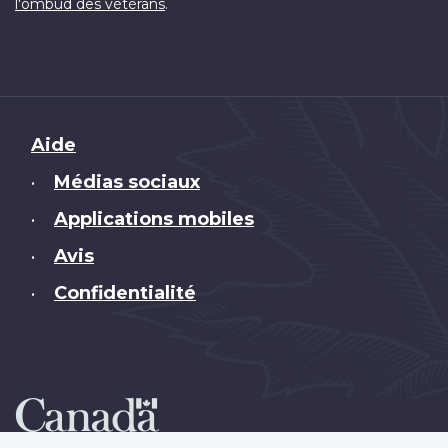
.
l'ombud des vétérans
Brand
Aide
Médias sociaux
•
Applications mobiles
•
Avis
•
Confidentialité
•