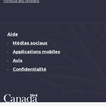
.
l'ombud des vétérans
Brand
Aide
Médias sociaux
•
Applications mobiles
•
Avis
•
Confidentialité
•