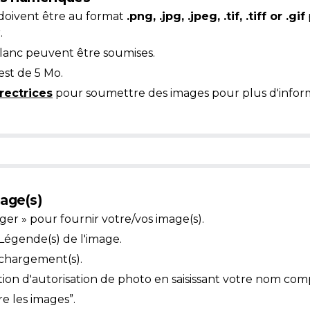
doivent être au format
.png, .jpg, .jpeg, .tif, .tiff or .gif
.
blanc peuvent être soumises.
est de 5 Mo.
rectrices
pour soumettre des images pour plus d'inform
age(s)
ger » pour fournir votre/vos image(s).
égende(s) de l'image.
échargement(s).
ion d'autorisation de photo en saisissant votre nom com
e les images”.