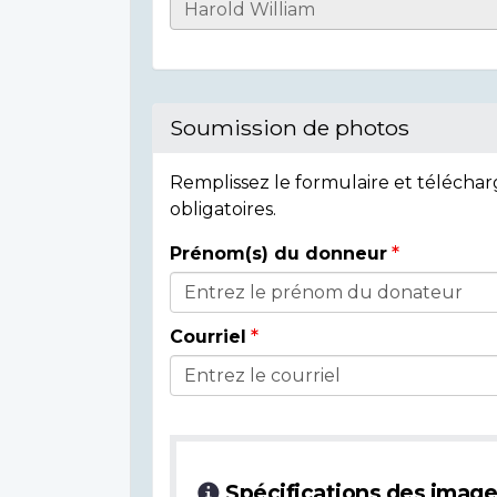
Casualty
Details
Soumission de photos
Remplissez le formulaire et télécha
obligatoires.
Prénom(s) du donneur
Donor
Details
Courriel
Spécifications des imag