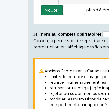
Ajouter
plus d'élém
Ajouter
plus
d'éléments
Je,
(nom au complet obligatoire)
Canada, la permission de reproduire et d
Consent
reproduction et l'affichage des fichie
section
Anciens Combattants Canada se ré
limiter le nombre d'images pou
retraiter numériquement les i
refuser toute image jugée ina
rejeter ou supprimer les soumi
modifier les soumissions de t
non pertinent ou inapproprié.