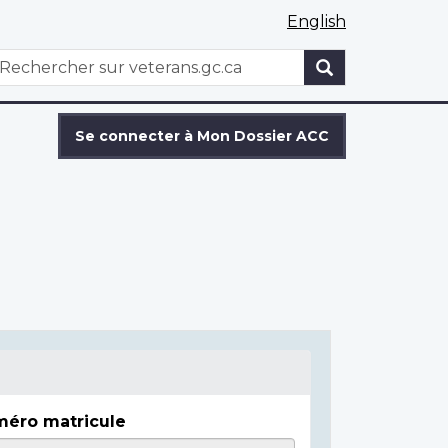
English
WxT
echercher
Search
form
Se connecter à Mon Dossier ACC
éro matricule