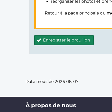
réorganiser les photos et prendr
Retour à la page principale du
mé
Enregistrer le brouillon
Date modifiée
2026-08-07
Brand
À propos de nous