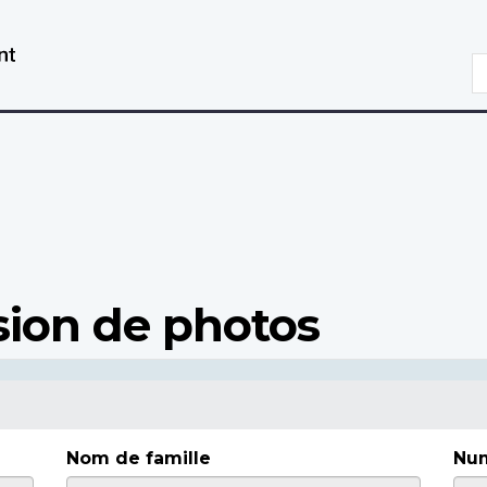
Aller
Passer
au
à
R
contenu
la
principal
version
HTML
simplifiée
ion de photos
Nom de famille
Num