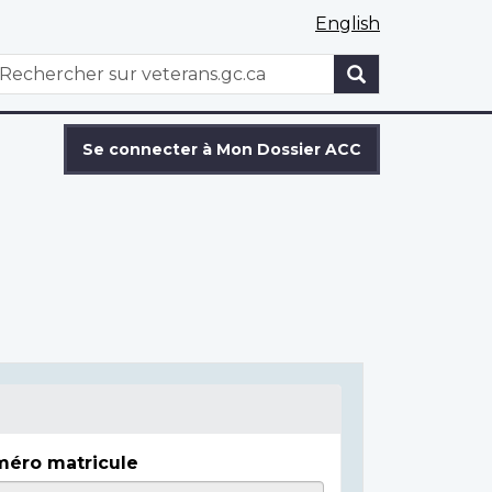
English
WxT
echercher
Search
form
Se connecter à Mon Dossier ACC
éro matricule