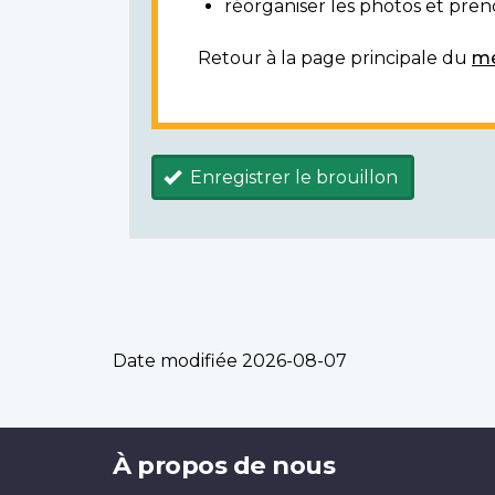
réorganiser les photos et prendr
Retour à la page principale du
mé
Enregistrer le brouillon
Date modifiée
2026-08-07
Brand
À propos de nous