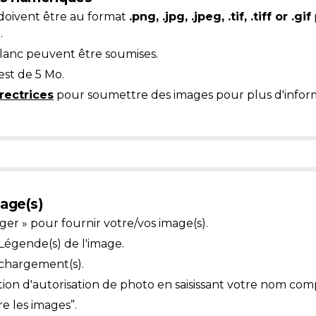
doivent être au format
.png, .jpg, .jpeg, .tif, .tiff or .gif
.
blanc peuvent être soumises.
est de 5 Mo.
rectrices
pour soumettre des images pour plus d'inform
age(s)
ger » pour fournir votre/vos image(s).
égende(s) de l'image.
échargement(s).
ion d'autorisation de photo en saisissant votre nom com
e les images”.