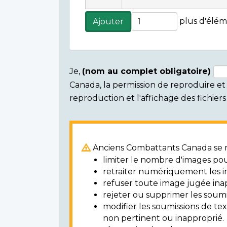
Ajouter
plus d'élém
Ajouter
plus
d'éléments
Je,
(nom au complet obligatoire)
Canada, la permission de reproduire et d
Consent
reproduction et l'affichage des fichie
section
Anciens Combattants Canada se ré
limiter le nombre d'images pou
retraiter numériquement les i
refuser toute image jugée ina
rejeter ou supprimer les soumi
modifier les soumissions de t
non pertinent ou inapproprié.