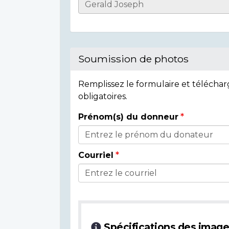
Casualty
Details
Soumission de photos
Remplissez le formulaire et télécha
obligatoires.
Prénom(s) du donneur
Donor
Details
Courriel
Spécifications des imag