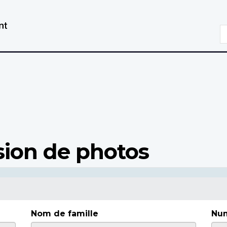
Aller
Passer
au
à
R
contenu
la
principal
version
HTML
simplifiée
ion de photos
Nom de famille
Num