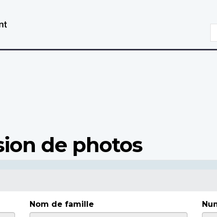
Aller
Passer
au
à
R
contenu
la
principal
version
HTML
simplifiée
ion de photos
Nom de famille
Num