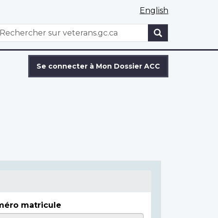
English
WxT
echercher
Search
form
Se connecter à Mon Dossier ACC
éro matricule