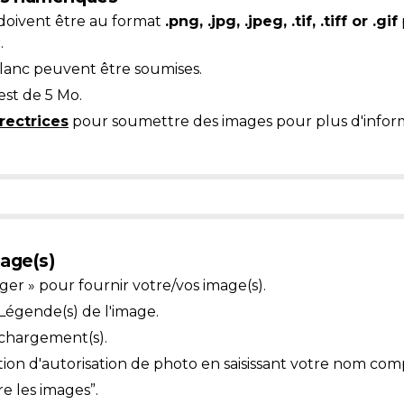
doivent être au format
.png, .jpg, .jpeg, .tif, .tiff or .gif
.
blanc peuvent être soumises.
est de 5 Mo.
rectrices
pour soumettre des images pour plus d'inform
age(s)
ger » pour fournir votre/vos image(s).
égende(s) de l'image.
échargement(s).
ion d'autorisation de photo en saisissant votre nom com
e les images”.