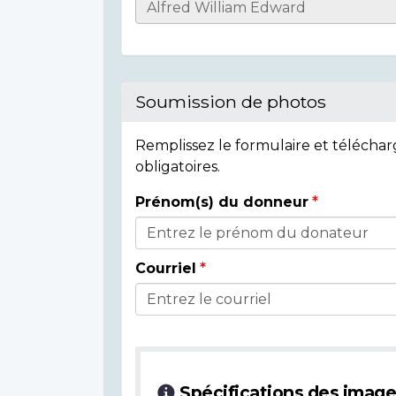
Casualty
Details
Soumission de photos
Remplissez le formulaire et télécha
obligatoires.
Prénom(s) du donneur
Donor
Details
Courriel
Spécifications des imag