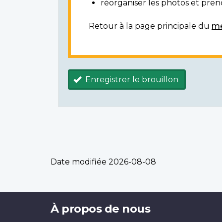
réorganiser les photos et prendr
Retour à la page principale du
mé
Enregistrer le brouillon
Date modifiée
2026-08-08
Brand
À propos de nous