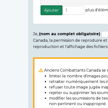
Ajouter
plus d'élém
Ajouter
plus
d'éléments
Je,
(nom au complet obligatoire)
Canada, la permission de reproduire et d
Consent
reproduction et l'affichage des fichie
section
Anciens Combattants Canada se ré
limiter le nombre d'images pou
retraiter numériquement les i
refuser toute image jugée ina
rejeter ou supprimer les soumi
modifier les soumissions de t
non pertinent ou inapproprié.