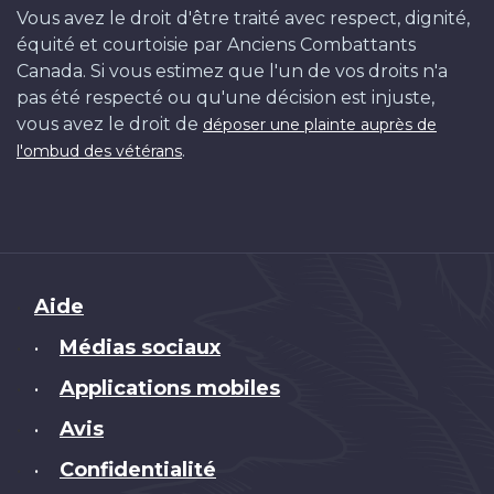
Vous avez le droit d'être traité avec respect, dignité,
équité et courtoisie par Anciens Combattants
Canada. Si vous estimez que l'un de vos droits n'a
pas été respecté ou qu'une décision est injuste,
vous avez le droit de
déposer une plainte auprès de
.
l'ombud des vétérans
Brand
Aide
Médias sociaux
•
Applications mobiles
•
Avis
•
Confidentialité
•