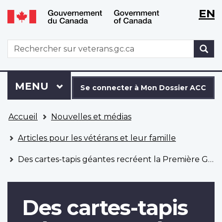
WxT
WxT
EN
Aller
Passer
Langu
Langu
au
à
contenu
la
switch
switch
WxT
R
principal
version
Search
HTML
simplifiée
form
Se
Menu
MENU
PRINCIPAL
connecter
Se connecter à Mon Dossier ACC
à
Vous
Mon
Accueil
Nouvelles et médias
êtes
Dossier
ici
ACC
Articles pour les vétérans et leur famille
Des cartes-tapis géantes recréent la Première Guerre mondiale dans la salle de classe
Des cartes-tapis