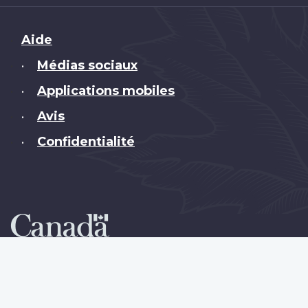
Brand
Aide
Médias sociaux
•
Applications mobiles
•
Avis
•
Confidentialité
•