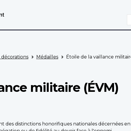
Aller
Passer
au
à
R
contenu
la
principal
version
HTML
simplifiée
t décorations
Médailles
Étoile de la vaillance militai
lance militaire (ÉVM)
sont des distinctions honorifiques nationales décernées en
égation ou de fidélité au devoir face à l'ennemi.