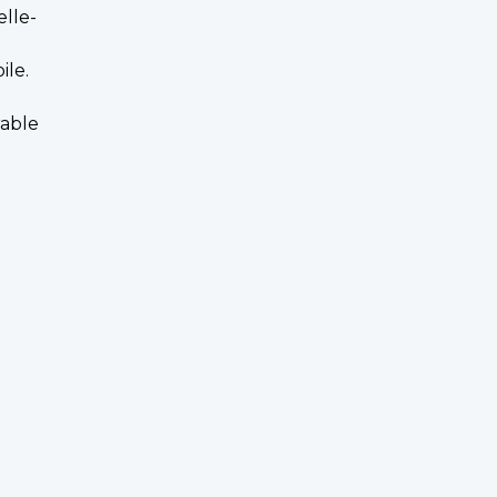
elle-
ile.
rable