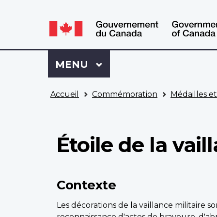
WxT
WxT
Language
Language
switcher
switcher
Se
Menu
MENU
PRINCIPAL
connecter
à
Vous
Mon
Accueil
Commémoration
Médailles e
êtes
Dossier
ici
ACC
Étoile de la vail
Contexte
Les décorations de la vaillance militaire 
reconnaissance d'actes de bravoure, d'abn