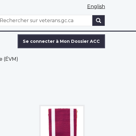
English
WxT
echercher
Search
form
Se connecter à Mon Dossier ACC
re (ÉVM)