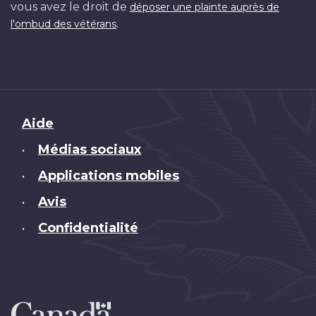
vous avez le droit de
déposer une plainte auprès de
.
l'ombud des vétérans
Brand
Aide
Médias sociaux
•
Applications mobiles
•
Avis
•
Confidentialité
•