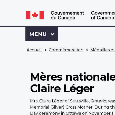
WxT
WxT
Language
Language
switcher
switcher
Se
Menu
MENU
PRINCIPAL
connecter
à
Vous
Mon
Accueil
Commémoration
Médailles e
êtes
Dossier
ici
ACC
Mères nationale
Claire Léger
Mrs. Claire Léger of Stittsville, Ontario, 
Memorial (Silver) Cross Mother. During 
Day ceremony in Ottawa on November 11, 