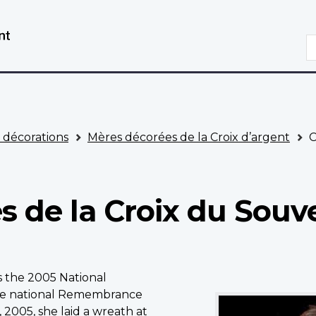
Aller
Passer
au
à
R
contenu
la
principal
version
HTML
simplifiée
t décorations
Mères décorées de la Croix d’argent
C
s de la Croix du Souve
was the 2005 National
National
the national Remembrance
Memorial
2005, she laid a wreath at
Silver