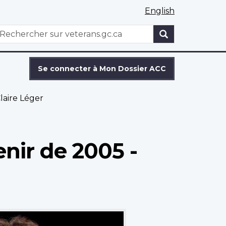
English
WxT
echercher
Search
form
Se connecter à Mon Dossier ACC
laire Léger
nir de 2005 -