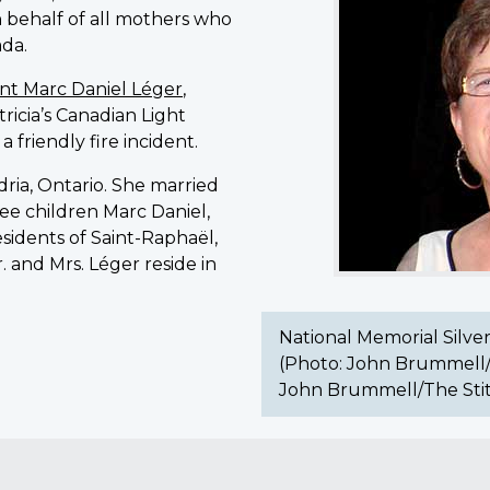
 behalf of all mothers who
Cross
ada.
Mother
Claire
nt Marc Daniel Léger
,
Léger.
tricia’s Canadian Light
(Photo:
a friendly fire incident.
John
Brummell/The
dria, Ontario. She married
Stittsville
ee children Marc Daniel,
News)
esidents of Saint-Raphaël,
(Photo:
 and Mrs. Léger reside in
John
Brummell/The
Stittsville
National Memorial Silver
News)
(Photo: John Brummell/T
John Brummell/The Stit