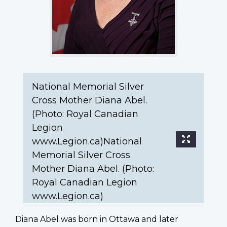
www.Legion.ca)
National
Memorial
Silver
Cross
Mother
Diana
National Memorial Silver
Abel.
Cross Mother Diana Abel.
(Photo:
Royal
(Photo: Royal Canadian
Canadian
Legion
Legion
www.Legion.ca)National
www.Legion.ca)
Memorial Silver Cross
Mother Diana Abel. (Photo:
Royal Canadian Legion
www.Legion.ca)
Diana Abel was born in Ottawa and later