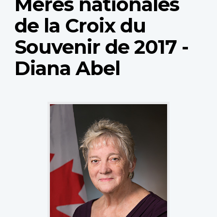
Mères nationales
de la Croix du
Souvenir de 2017 -
Diana Abel
National
Memorial
Silver
Cross
Mother
Diana
Abel.
(Photo:
Royal
Canadian
Legion