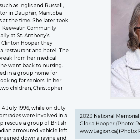
such as Inglis and Russell,
(Silver)
tor in Dauphin, Manitoba
Cross
at the time. She later took
Mother
ing Keewatin Community
–
ally at St. Anthony’s
Gloria
d Clinton Hooper they
Hooper
 restaurant and hotel. The
(Photo:
break from her medical
Royal
 she went back to nursing.
Canadian
lped in a group home for
Legion
cooking for seniors. In her
www.Legion.ca)
 two children, Christopher
(Photo:
Royal
Canadian
 4 July 1996, while on duty
Legion)
 comrades were involved in a
2023 National Memorial 
p rescue a group of British
Gloria Hooper (Photo: R
nadian armoured vehicle left
www.Legion.ca)(Photo: 
careened down a ravine and