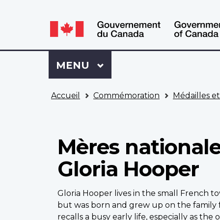
WxT
WxT
Language
Language
switcher
switcher
Se
Menu
MENU
PRINCIPAL
connecter
à
Vous
Mon
Accueil
Commémoration
Médailles e
êtes
Dossier
ici
ACC
Mères nationale
Gloria Hooper
Gloria Hooper lives in the small French t
but was born and grew up on the family fa
recalls a busy early life, especially as the 