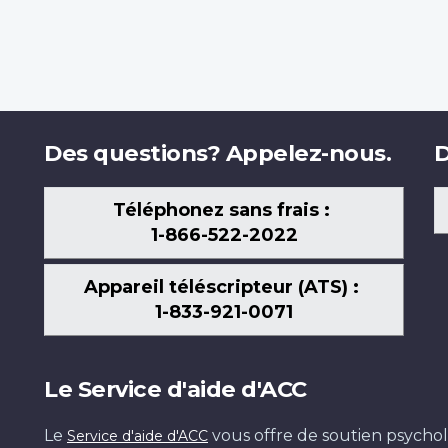
Des questions? Appelez-nous.
D
Téléphonez sans frais :
1-866-522-2022
Appareil téléscripteur (ATS) :
1-833-921-0071
Le Service d'aide d'ACC
Le
vous offre de soutien psychol
Service d'aide d'ACC