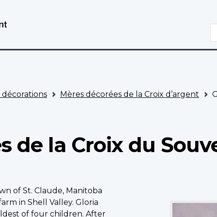
Aller
Passer
au
à
R
contenu
la
principal
version
HTML
simplifiée
t décorations
Mères décorées de la Croix d’argent
G
s de la Croix du Souve
own of St. Claude, Manitoba
2023
rm in Shell Valley. Gloria
National
oldest of four children. After
Memorial