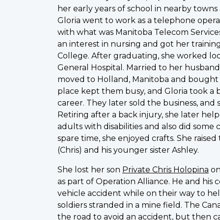
her early years of school in nearby towns 
Gloria went to work as a telephone opera
with what was Manitoba Telecom Services 
an interest in nursing and got her train
College. After graduating, she worked loc
General Hospital. Married to her husban
moved to Holland, Manitoba and bought a
place kept them busy, and Gloria took a 
career. They later sold the business, and
Retiring after a back injury, she later he
adults with disabilities and also did some 
spare time, she enjoyed crafts. She raised
(Chris) and his younger sister Ashley.
She lost her son
Private Chris Holopina
on
as part of Operation Alliance. He and his
vehicle accident while on their way to hel
soldiers stranded in a mine field. The Ca
the road to avoid an accident, but then 