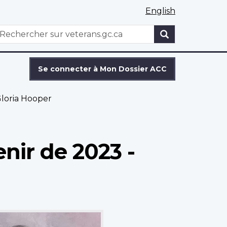
English
WxT
echercher
Search
form
Se connecter à Mon Dossier ACC
loria Hooper
nir de 2023 -