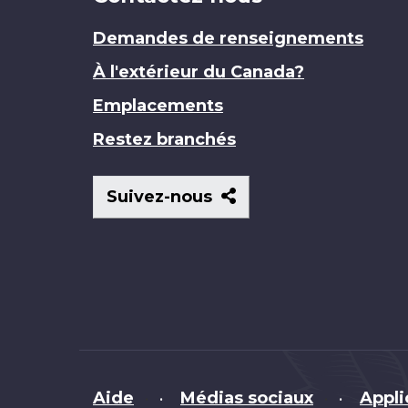
Demandes de renseignements
À l'extérieur du Canada?
Emplacements
Restez branchés
Suivez-
Suivez-nous
nous
Brand
Aide
Médias sociaux
Appli
•
•