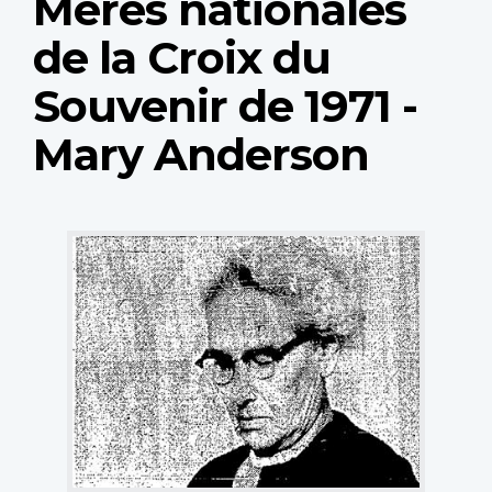
Mères nationales
de la Croix du
Souvenir de 1971 -
Mary Anderson
National
Memorial
Silver
Cross
Mother
Mary
Anderson.
(Photo:
Manitoba
Metis
Federation)