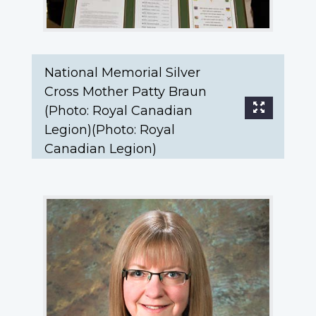
Canadian
Legion)
(Photo:
Royal
Canadian
National Memorial Silver
Legion)
Cross Mother Patty Braun
(Photo: Royal Canadian
Legion)(Photo: Royal
Canadian Legion)
National
Memorial
(Silver)
Cross
Mother
Patty
Braun
receives