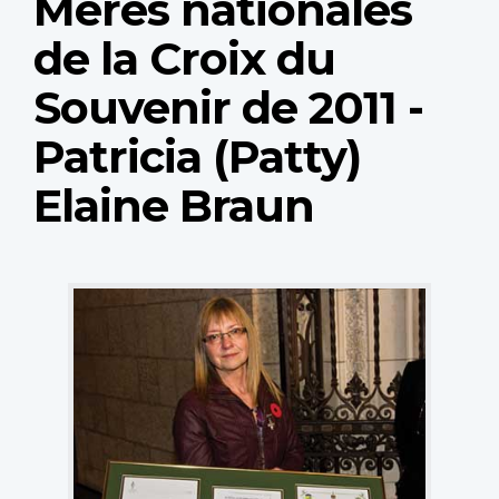
Mères nationales
de la Croix du
Souvenir de 2011 -
Patricia (Patty)
Elaine Braun
National
Memorial
Silver
Cross
Mother
Patty
Braun
(Photo:
Royal