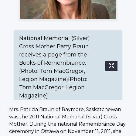
a
page
from
the
Books
of
National Memorial (Silver)
Remembrance.
Cross Mother Patty Braun
(Photo:
receives a page from the
Tom
Books of Remembrance.
MacGregor,
(Photo: Tom MacGregor,
Legion
Legion Magazine)(Photo:
Magazine)
Tom MacGregor, Legion
(Photo:
Tom
Magazine)
MacGregor,
Legion
Mrs. Patricia Braun of Raymore, Saskatchewan
Magazine)
was the 2011 National Memorial (Silver) Cross
Mother. During the national Remembrance Day
ceremony in Ottawa on November 11, 2011, she