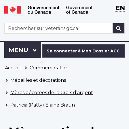
WxT
WxT
EN
Aller
Passer
Langu
Langu
au
à
contenu
la
switch
switch
WxT
R
principal
version
Search
HTML
simplifiée
form
Se
Menu
MENU
PRINCIPAL
connecter
Se connecter à Mon Dossier ACC
à
Vous
Mon
Accueil
Commémoration
êtes
Dossier
ici
ACC
Médailles et décorations
Mères décorées de la Croix d’argent
Patricia (Patty) Elaine Braun