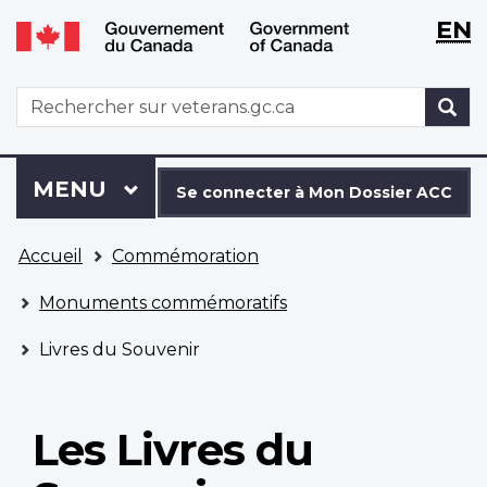
WxT
WxT
EN
Aller
Passer
Langu
Langu
au
à
contenu
la
switch
switch
WxT
R
principal
version
Search
HTML
simplifiée
form
Se
Menu
MENU
PRINCIPAL
connecter
Se connecter à Mon Dossier ACC
à
Vous
Mon
Accueil
Commémoration
êtes
Dossier
ici
ACC
Monuments commémoratifs
Livres du Souvenir
Les Livres du