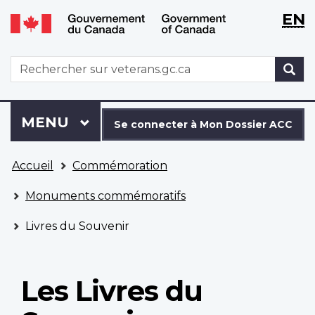
WxT
WxT
EN
Aller
Passer
Langu
Langu
au
à
contenu
la
switch
switch
WxT
R
principal
version
Search
HTML
simplifiée
form
Se
Menu
MENU
PRINCIPAL
connecter
Se connecter à Mon Dossier ACC
à
Vous
Mon
Accueil
Commémoration
êtes
Dossier
ici
ACC
Monuments commémoratifs
Livres du Souvenir
Les Livres du